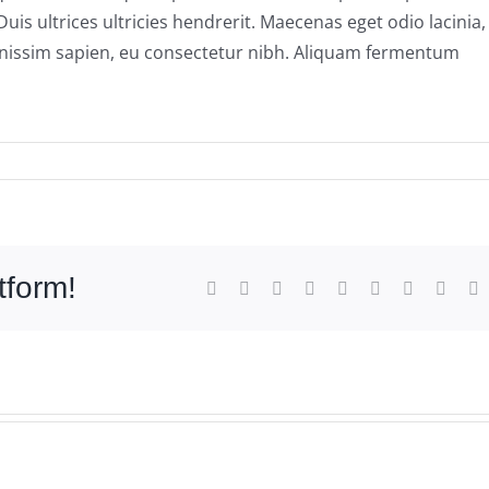
uis ultrices ultricies hendrerit. Maecenas eget odio lacinia,
dignissim sapien, eu consectetur nibh. Aliquam fermentum
tform!
Facebook
Twitter
Reddit
LinkedIn
WhatsApp
Tumblr
Pinterest
Vk
E
m