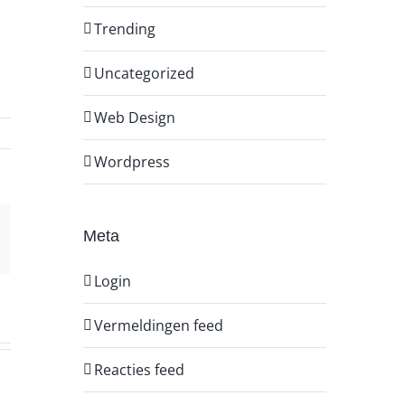
Trending
Uncategorized
Web Design
Wordpress
Meta
-
ail
Login
Vermeldingen feed
Reacties feed