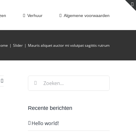
jzen
Verhuur
Algemene voorwaarden
Home
|
Slider
|
Mauris aliquet auctor mi volutpat sagittis rutrum
Zoeken
naar:
Recente berichten
Hello world!