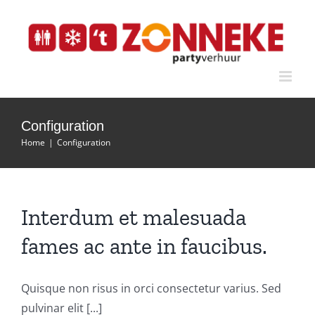
Ga
naar
inhoud
Configuration
Home
|
Configuration
Interdum et malesuada
fames ac ante in faucibus.
Quisque non risus in orci consectetur varius. Sed
pulvinar elit [...]