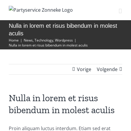
Ga
naar
inhoud
Nulla in lorem et risus bibendum in molest
aculis
Home
|
News
,
Technology
,
Wordpress
|
Nulla in lorem et risus bibendum in molest aculis
Vorige
Volgende
Nulla in lorem et risus
bibendum in molest aculis
Proin aliquam luctus interdum. Etiam sed erat