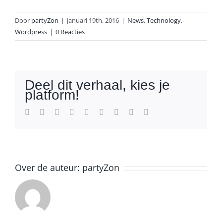
Door
partyZon
|
januari 19th, 2016
|
News
,
Technology
,
Wordpress
|
0 Reacties
Deel dit verhaal, kies je
platform!
Facebook
Twitter
Reddit
LinkedIn
WhatsApp
Tumblr
Pinterest
Vk
E-
mail
Over de auteur:
partyZon